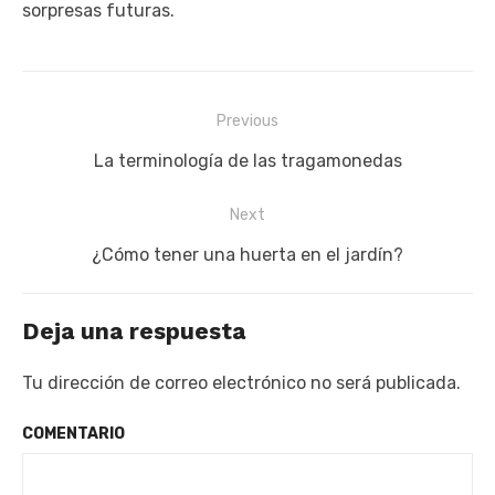
sorpresas futuras.
Previous
Navegación
Previous
La terminología de las tragamonedas
de
post:
entradas
Next
Next
¿Cómo tener una huerta en el jardín?
post:
Deja una respuesta
Tu dirección de correo electrónico no será publicada.
COMENTARIO