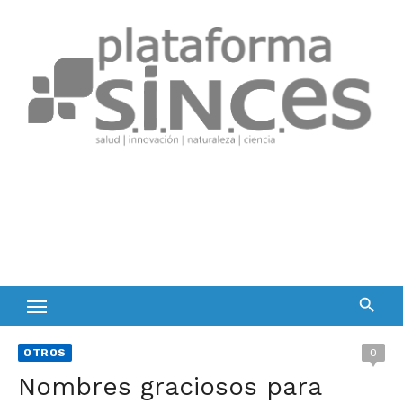
Skip
to
content
OTROS
0
Nombres graciosos para