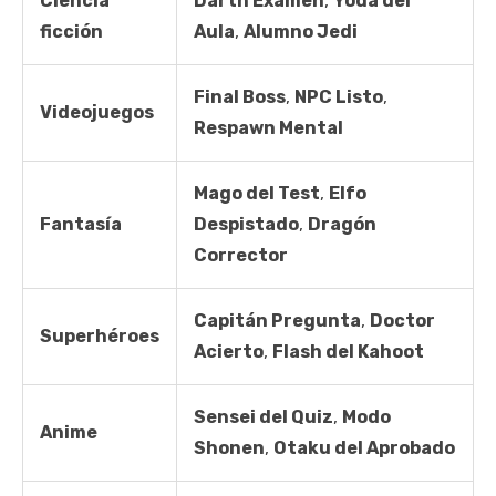
Ciencia
Darth Examen
,
Yoda del
ficción
Aula
,
Alumno Jedi
Final Boss
,
NPC Listo
,
Videojuegos
Respawn Mental
Mago del Test
,
Elfo
Fantasía
Despistado
,
Dragón
Corrector
Capitán Pregunta
,
Doctor
Superhéroes
Acierto
,
Flash del Kahoot
Sensei del Quiz
,
Modo
Anime
Shonen
,
Otaku del Aprobado