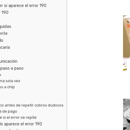
r si aparece el error 190
r 190
eguidas
iente
do
ncaria
unicación
 paso a paso
o
una sola vez
ss a chip
ico antes de repetir cobros dudosos
va de pago
 si el error se repite
 aparece el error 190