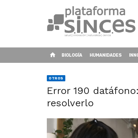
Skip
to
content
home
BIOLOGÍA
HUMANIDADES
INN
OTROS
Error 190 datáfono
resolverlo