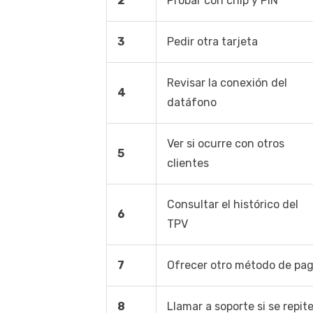
2
Probar con chip y PIN
3
Pedir otra tarjeta
Revisar la conexión del
4
datáfono
Ver si ocurre con otros
5
clientes
Consultar el histórico del
6
TPV
7
Ofrecer otro método de pa
8
Llamar a soporte si se repit