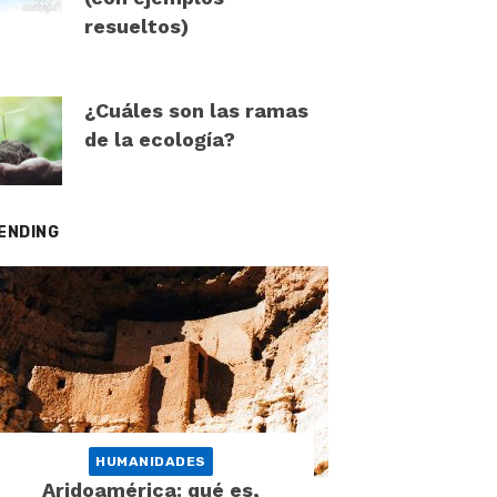
resueltos)
¿Cuáles son las ramas
de la ecología?
ENDING
HUMANIDADES
Aridoamérica: qué es,