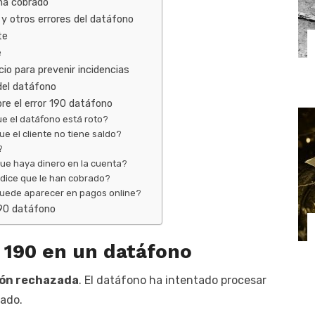
ha cobrado
 y otros errores del datáfono
te
e
io para prevenir incidencias
del datáfono
e el error 190 datáfono
que el datáfono está roto?
que el cliente no tiene saldo?
?
e haya dinero en la cuenta?
e dice que le han cobrado?
 puede aparecer en pagos online?
190 datáfono
r 190 en un datáfono
ión rechazada
. El datáfono ha intentado procesar
zado.