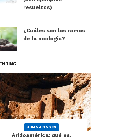
resueltos)
¿Cuáles son las ramas
de la ecología?
ENDING
HUMANIDADES
Aridoamérica: qué es,