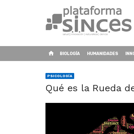
Skip
to
content
home
BIOLOGÍA
HUMANIDADES
INN
PSICOLOGÍA
Qué es la Rueda de