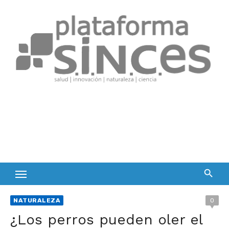
Skip
to
content
NATURALEZA
0
¿Los perros pueden oler el