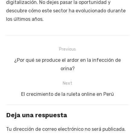
digitalización. No dejes pasar la oportunidad y
descubre cómo este sector ha evolucionado durante
los últimos años.
Previous
Navegación
Previous
¿Por qué se produce el ardor en la infección de
de
post:
orina?
entradas
Next
Next
El crecimiento de la ruleta online en Perú
post:
Deja una respuesta
Tu dirección de correo electrónico no será publicada.