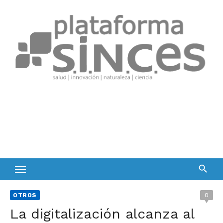
Skip
to
content
OTROS
0
La digitalización alcanza al