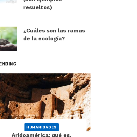
resueltos)
¿Cuáles son las ramas
de la ecología?
ENDING
HUMANIDADES
Aridoamérica: qué es,