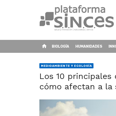
Skip
to
content
home
BIOLOGÍA
HUMANIDADES
INN
MEDIOAMBIENTE Y ECOLOGÍA
Los 10 principales
cómo afectan a la 