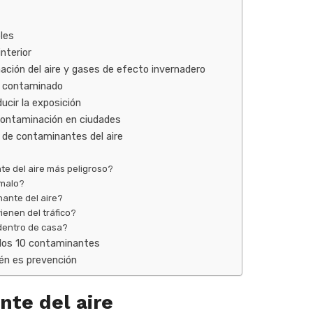
les
nterior
ación del aire y gases de efecto invernadero
á contaminado
ucir la exposición
contaminación en ciudades
 de contaminantes del aire
te del aire más peligroso?
 malo?
nante del aire?
enen del tráfico?
dentro de casa?
 los 10 contaminantes
ién es prevención
te del aire