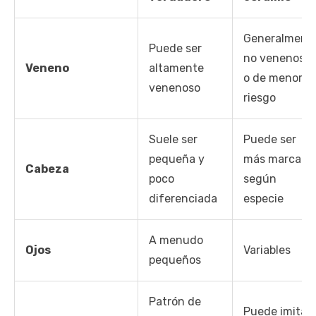
Generalment
Puede ser
no venenoso
Veneno
altamente
o de menor
venenoso
riesgo
Suele ser
Puede ser
pequeña y
más marcada
Cabeza
poco
según
diferenciada
especie
A menudo
Ojos
Variables
pequeños
Patrón de
Puede imitar