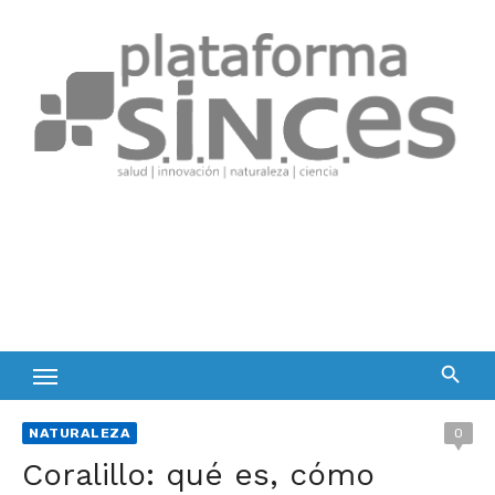
Skip
to
content
NATURALEZA
0
Coralillo: qué es, cómo