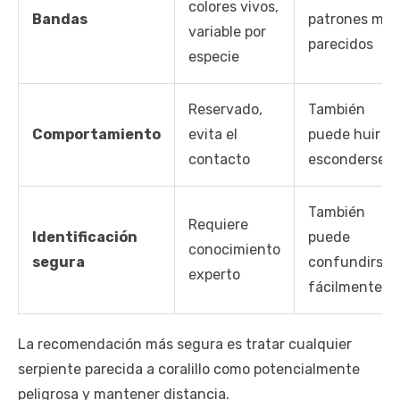
colores vivos,
Bandas
patrones mu
variable por
parecidos
especie
Reservado,
También
Comportamiento
evita el
puede huir o
contacto
esconderse
También
Requiere
Identificación
puede
conocimiento
segura
confundirse
experto
fácilmente
La recomendación más segura es tratar cualquier
serpiente parecida a coralillo como potencialmente
peligrosa y mantener distancia.