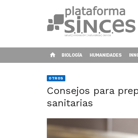
Skip
to
content
home
BIOLOGÍA
HUMANIDADES
INN
OTROS
Consejos para prep
sanitarias