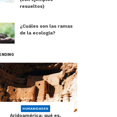
resueltos)
¿Cuáles son las ramas
de la ecología?
ENDING
HUMANIDADES
Aridoamérica: qué es,