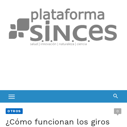
Skip
to
content
OTROS
0
¿Cómo funcionan los giros