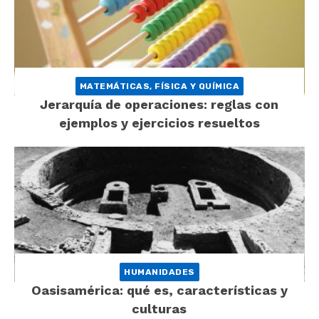
MATEMÁTICAS, FÍSICA Y QUÍMICA
Jerarquía de operaciones: reglas con
ejemplos y ejercicios resueltos
HUMANIDADES
Oasisamérica: qué es, características y
culturas