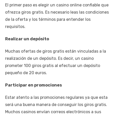
El primer paso es elegir un casino online confiable que
ofrezca giros gratis. Es necesario leas las condiciones
de la oferta y los términos para entender los
requisitos.
Realizar un depósito
Muchas ofertas de giros gratis están vinculadas a la
realización de un depósito. Es decir, un casino
prometer 100 giros gratis al efectuar un depósito
pequeño de 20 euros.
Participar en promociones
Estar atento a las promociones regulares ya que esta
será una buena manera de conseguir los giros gratis.
Muchos casinos envían correos electrónicos a sus