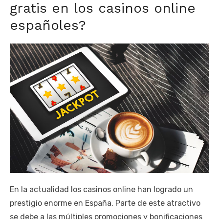
gratis en los casinos online
españoles?
En la actualidad los casinos online han logrado un
prestigio enorme en España. Parte de este atractivo
se debe a las múltiples promociones y bonificaciones