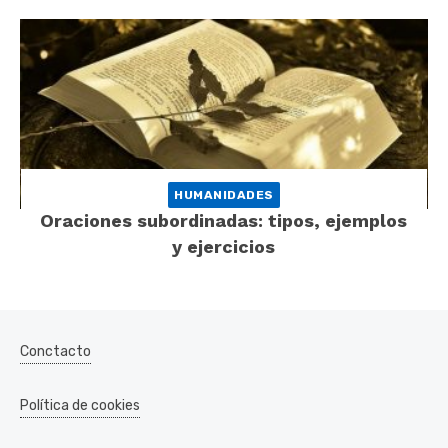
HUMANIDADES
Oraciones subordinadas: tipos, ejemplos
y ejercicios
Conctacto
Política de cookies