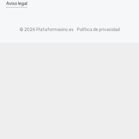
Aviso legal
© 2026 Plataformasinc.es
Política de privacidad