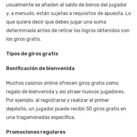
usualmente se añaden al saldo de bonos del jugador
y, a menudo, están sujetas a requisitos de apuesta. Lo
que quiere decir que debes jugar una suma
determinada antes de retirar los logros obtenidos con
los giros gratis.
Tipos de giros gratis
Bonificación de bienvenida
Muchos casinos online ofrecen giros gratis como
regalo de bienvenida y así atraer nuevos jugadores.
Por ejemplo, al registrarse y realizar el primer
depósito, un jugador puede recibir 50 giros gratis en
una tragamonedas específica.
Promociones regulares