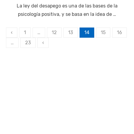
La ley del desapego es una de las bases de la
psicología positiva, y se basa en la idea de …
‹
1
…
12
13
14
15
16
Navegación
…
23
‹
de
entradas